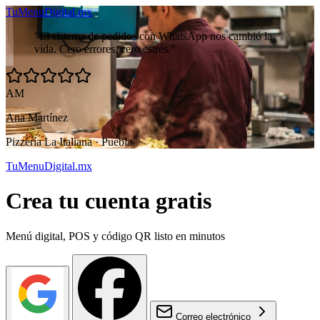
TuMenuDigital
.mx
"El sistema de pedidos con WhatsApp nos cambió la
vida. Cero errores, cero estrés."
AM
Ana Martínez
Pizzería La Italiana · Puebla
TuMenuDigital
.mx
Crea tu cuenta gratis
Menú digital, POS y código QR listo en minutos
Correo electrónico