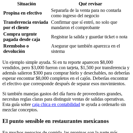
Situación
Qué revisar
Separarla de la venta para no contarla
Propina en efectivo
como ingreso del negocio
Transferencia enviada
Confirmar que sí entró, no solo que
por el cliente
mandaron el comprobante
Compra urgente
Registrar la salida y guardar ticket o nota
pagada desde caja
Reembolso o
Asegurar que también aparezca en el
devolución
sistema
Un ejemplo simple ayuda. Si en tu reporte aparecen $8,000
vendidos, pero $3,000 fueron con tarjeta, $1,500 por transferencia y
además salieron $300 para comprar hielo y desechables, no deberías
esperar encontrar $8,000 completos en el cajón. Deberías encontrar
el efectivo que corresponde después de separar esos movimientos.
Si también manejas gastos del día fuera de proveedores grandes,
necesitas reglas claras para distinguir ventas de salidas operativas.
Esta guía sobre
caja chica en contabilidad
te ayuda a ordenarlo sin
mezclar conceptos.
El punto sensible en restaurantes mexicanos
En muchos negocios de comida, las propinas son la parte más