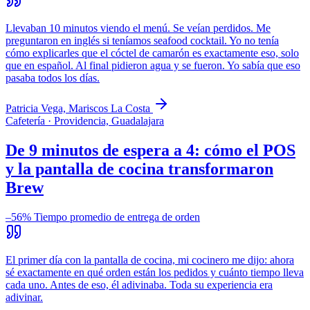
Llevaban 10 minutos viendo el menú. Se veían perdidos. Me
preguntaron en inglés si teníamos seafood cocktail. Yo no tenía
cómo explicarles que el cóctel de camarón es exactamente eso, solo
que en español. Al final pidieron agua y se fueron. Yo sabía que eso
pasaba todos los días.
Patricia Vega, Mariscos La Costa
Cafetería · Providencia, Guadalajara
De 9 minutos de espera a 4: cómo el POS
y la pantalla de cocina transformaron
Brew
–56%
Tiempo promedio de entrega de orden
El primer día con la pantalla de cocina, mi cocinero me dijo: ahora
sé exactamente en qué orden están los pedidos y cuánto tiempo lleva
cada uno. Antes de eso, él adivinaba. Toda su experiencia era
adivinar.