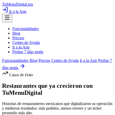
TuMenuDigital
.mx
Ir a la App
Funcionalidades
Blog
Precios
Centro de Ayuda
Ir a la App
Probar 7 días gratis
Funcionalidades
Blog
Precios
Centro de Ayuda
Ir a la App
Probar 7
días gratis
Casos de éxito
Restaurantes que ya
crecieron
con
TuMenuDigital
Historias de restauranteros mexicanos que digitalizaron su operación
y midieron resultados: más pedidos, menos errores y un ticket
promedio más alto.