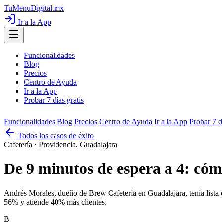
TuMenuDigital
.mx
Ir a la App
Funcionalidades
Blog
Precios
Centro de Ayuda
Ir a la App
Probar 7 días gratis
Funcionalidades
Blog
Precios
Centro de Ayuda
Ir a la App
Probar 7 d
Todos los casos de éxito
Cafetería · Providencia, Guadalajara
De 9 minutos de espera a 4: cóm
Andrés Morales, dueño de Brew Cafetería en Guadalajara, tenía lista 
56% y atiende 40% más clientes.
B