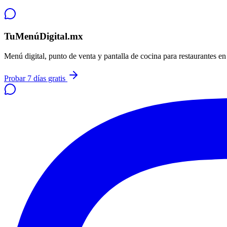
TuMenúDigital.mx
Menú digital, punto de venta y pantalla de cocina para restaurantes e
Probar 7 días gratis