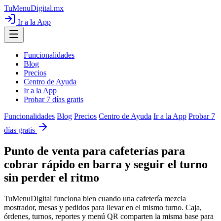
TuMenuDigital
.mx
Ir a la App
Funcionalidades
Blog
Precios
Centro de Ayuda
Ir a la App
Probar 7 días gratis
Funcionalidades
Blog
Precios
Centro de Ayuda
Ir a la App
Probar 7
días gratis
Punto de venta para cafeterías para
cobrar rápido en barra y seguir el turno
sin perder el ritmo
TuMenuDigital funciona bien cuando una cafetería mezcla
mostrador, mesas y pedidos para llevar en el mismo turno. Caja,
órdenes, turnos, reportes y menú QR comparten la misma base para