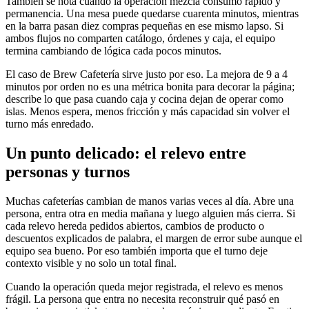
También se nota cuando la operación mezcla consumo rápido y
permanencia. Una mesa puede quedarse cuarenta minutos, mientras
en la barra pasan diez compras pequeñas en ese mismo lapso. Si
ambos flujos no comparten catálogo, órdenes y caja, el equipo
termina cambiando de lógica cada pocos minutos.
El caso de Brew Cafetería sirve justo por eso. La mejora de 9 a 4
minutos por orden no es una métrica bonita para decorar la página;
describe lo que pasa cuando caja y cocina dejan de operar como
islas. Menos espera, menos fricción y más capacidad sin volver el
turno más enredado.
Un punto delicado: el relevo entre
personas y turnos
Muchas cafeterías cambian de manos varias veces al día. Abre una
persona, entra otra en media mañana y luego alguien más cierra. Si
cada relevo hereda pedidos abiertos, cambios de producto o
descuentos explicados de palabra, el margen de error sube aunque el
equipo sea bueno. Por eso también importa que el turno deje
contexto visible y no solo un total final.
Cuando la operación queda mejor registrada, el relevo es menos
frágil. La persona que entra no necesita reconstruir qué pasó en