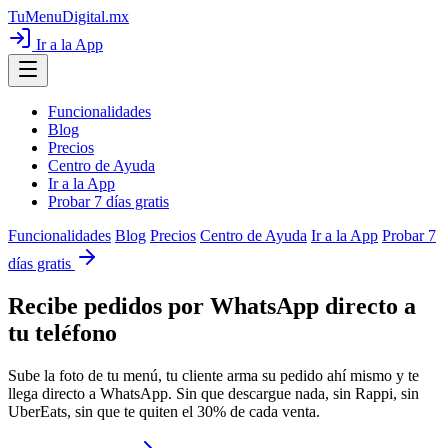
TuMenuDigital
.mx
Ir a la App
Funcionalidades
Blog
Precios
Centro de Ayuda
Ir a la App
Probar 7 días gratis
Funcionalidades
Blog
Precios
Centro de Ayuda
Ir a la App
Probar 7
días gratis
Recibe pedidos por WhatsApp
directo a
tu teléfono
Sube la foto de tu menú, tu cliente arma su pedido ahí mismo y te
llega directo a WhatsApp. Sin que descargue nada, sin Rappi, sin
UberEats, sin que te quiten el 30% de cada venta.