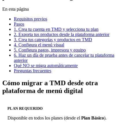
En esta página
Requisitos previos
Pasos
1. Crea tu cuenta en TMD y selecciona tu plan
2. Exporta tus productos desde la plataforma anterior
3. Crea tus categorías y productos en TMD
4. Configura el menú visual
5. Configura pagos, impresora y equipo
6. Haz un día de prueba antes de cancelar tu plataforma
anterior
Qué NO se migra automáticamente
Preguntas frecuentes
Cómo migrar a TMD desde otra
plataforma de menú digital
PLAN REQUERIDO
Disponible en todos los planes (desde el
Plan Básico
).