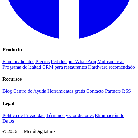
Producto
Funcionalidades
Precios
Pedidos por WhatsApp
Multisucursal
Programa de lealtad
CRM para restaurantes
Hardware recomendado
Recursos
Blog
Centro de Ayuda
Herramientas gratis
Contacto
Partners
RSS
Legal
Política de Privacidad
Términos y Condiciones
Eliminación de
Datos
© 2026 TuMenúDigital.mx