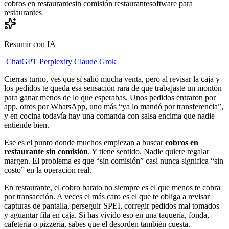
cobros en restaurante
sin comisión restaurante
software para
restaurantes
Resumir con IA
ChatGPT
Perplexity
Claude
Grok
Cierras turno, ves que sí salió mucha venta, pero al revisar la caja y
los pedidos te queda esa sensación rara de que trabajaste un montón
para ganar menos de lo que esperabas. Unos pedidos entraron por
app, otros por WhatsApp, uno más “ya lo mandó por transferencia”,
y en cocina todavía hay una comanda con salsa encima que nadie
entiende bien.
Ese es el punto donde muchos empiezan a buscar
cobros en
restaurante sin comisión
. Y tiene sentido. Nadie quiere regalar
margen. El problema es que “sin comisión” casi nunca significa “sin
costo” en la operación real.
En restaurante, el cobro barato no siempre es el que menos te cobra
por transacción. A veces el más caro es el que te obliga a revisar
capturas de pantalla, perseguir SPEI, corregir pedidos mal tomados
y aguantar fila en caja. Si has vivido eso en una taquería, fonda,
cafetería o pizzería, sabes que el desorden también cuesta.