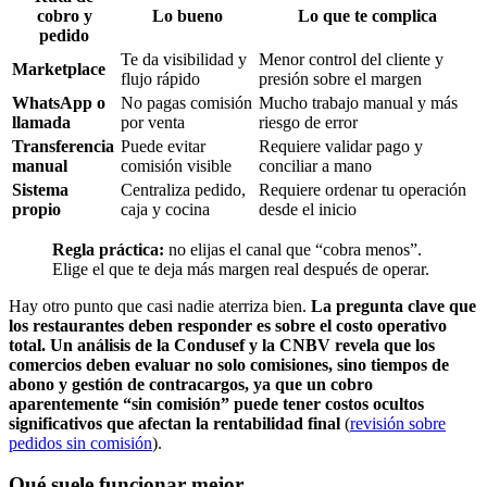
cobro y
Lo bueno
Lo que te complica
pedido
Te da visibilidad y
Menor control del cliente y
Marketplace
flujo rápido
presión sobre el margen
WhatsApp o
No pagas comisión
Mucho trabajo manual y más
llamada
por venta
riesgo de error
Transferencia
Puede evitar
Requiere validar pago y
manual
comisión visible
conciliar a mano
Sistema
Centraliza pedido,
Requiere ordenar tu operación
propio
caja y cocina
desde el inicio
Regla práctica:
no elijas el canal que “cobra menos”.
Elige el que te deja más margen real después de operar.
Hay otro punto que casi nadie aterriza bien.
La pregunta clave que
los restaurantes deben responder es sobre el costo operativo
total. Un análisis de la Condusef y la CNBV revela que los
comercios deben evaluar no solo comisiones, sino tiempos de
abono y gestión de contracargos, ya que un cobro
aparentemente “sin comisión” puede tener costos ocultos
significativos que afectan la rentabilidad final
(
revisión sobre
pedidos sin comisión
).
Qué suele funcionar mejor