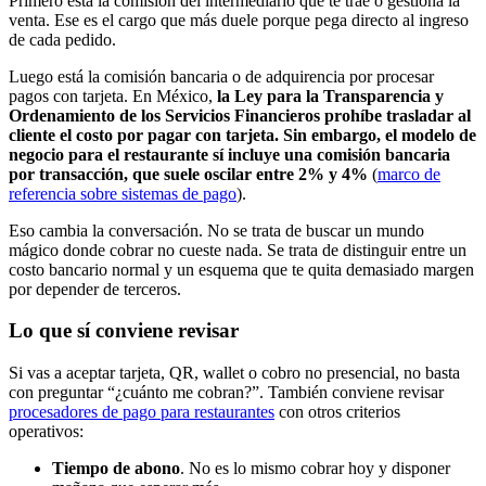
Primero está la comisión del intermediario que te trae o gestiona la
venta. Ese es el cargo que más duele porque pega directo al ingreso
de cada pedido.
Luego está la comisión bancaria o de adquirencia por procesar
pagos con tarjeta. En México,
la Ley para la Transparencia y
Ordenamiento de los Servicios Financieros prohíbe trasladar al
cliente el costo por pagar con tarjeta. Sin embargo, el modelo de
negocio para el restaurante sí incluye una comisión bancaria
por transacción, que suele oscilar entre 2% y 4%
(
marco de
referencia sobre sistemas de pago
).
Eso cambia la conversación. No se trata de buscar un mundo
mágico donde cobrar no cueste nada. Se trata de distinguir entre un
costo bancario normal y un esquema que te quita demasiado margen
por depender de terceros.
Lo que sí conviene revisar
Si vas a aceptar tarjeta, QR, wallet o cobro no presencial, no basta
con preguntar “¿cuánto me cobran?”. También conviene revisar
procesadores de pago para restaurantes
con otros criterios
operativos:
Tiempo de abono
. No es lo mismo cobrar hoy y disponer