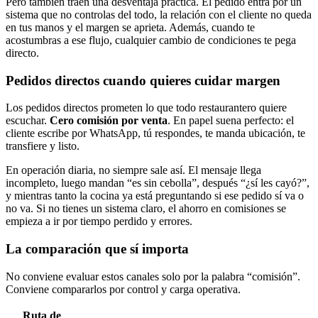
Pero también traen una desventaja práctica. El pedido entra por un
sistema que no controlas del todo, la relación con el cliente no queda
en tus manos y el margen se aprieta. Además, cuando te
acostumbras a ese flujo, cualquier cambio de condiciones te pega
directo.
Pedidos directos cuando quieres cuidar margen
Los pedidos directos prometen lo que todo restaurantero quiere
escuchar.
Cero comisión por venta
. En papel suena perfecto: el
cliente escribe por WhatsApp, tú respondes, te manda ubicación, te
transfiere y listo.
En operación diaria, no siempre sale así. El mensaje llega
incompleto, luego mandan “es sin cebolla”, después “¿sí les cayó?”,
y mientras tanto la cocina ya está preguntando si ese pedido sí va o
no va. Si no tienes un sistema claro, el ahorro en comisiones se
empieza a ir por tiempo perdido y errores.
La comparación que sí importa
No conviene evaluar estos canales solo por la palabra “comisión”.
Conviene compararlos por control y carga operativa.
Ruta de