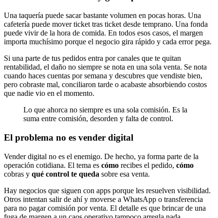
Una taquería puede sacar bastante volumen en pocas horas. Una
cafetería puede mover ticket tras ticket desde temprano. Una fonda
puede vivir de la hora de comida. En todos esos casos, el margen
importa muchísimo porque el negocio gira rápido y cada error pega.
Si una parte de tus pedidos entra por canales que te quitan
rentabilidad, el daño no siempre se nota en una sola venta. Se nota
cuando haces cuentas por semana y descubres que vendiste bien,
pero cobraste mal, conciliaron tarde o acabaste absorbiendo costos
que nadie vio en el momento.
Lo que ahorca no siempre es una sola comisión. Es la
suma entre comisión, desorden y falta de control.
El problema no es vender digital
Vender digital no es el enemigo. De hecho, ya forma parte de la
operación cotidiana. El tema es
cómo
recibes el pedido,
cómo
cobras y
qué control te queda
sobre esa venta.
Hay negocios que siguen con apps porque les resuelven visibilidad.
Otros intentan salir de ahí y moverse a WhatsApp o transferencia
para no pagar comisión por venta. El detalle es que brincar de una
fuga de margen a un caos operativo tampoco arregla nada.