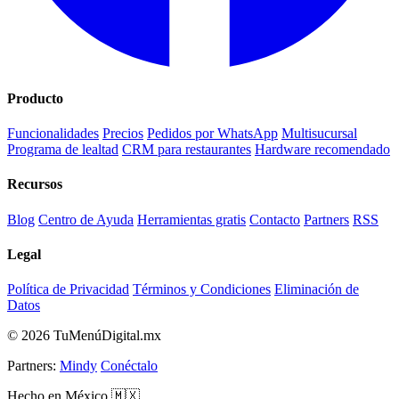
Producto
Funcionalidades
Precios
Pedidos por WhatsApp
Multisucursal
Programa de lealtad
CRM para restaurantes
Hardware recomendado
Recursos
Blog
Centro de Ayuda
Herramientas gratis
Contacto
Partners
RSS
Legal
Política de Privacidad
Términos y Condiciones
Eliminación de
Datos
© 2026 TuMenúDigital.mx
Partners:
Mindy
Conéctalo
Hecho en México 🇲🇽