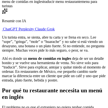
menu de comidas en ingles
traducir menu restaurante
menu para
turistas
Resumir con IA
ChatGPT
Perplexity
Claude
Grok
Un turista entra, se sienta, abre tu carta y se frena en seco. Lee
“sope”, “gringa”, “mole” o “huarache” y no sabe si está viendo un
desayuno, una botana o un plato fuerte. Si no entiende, no pregunta
siempre. Muchas veces pide lo más seguro, o peor, se va.
Ahí es donde un
menu de comidas en ingles
deja de ser un detalle
bonito y se vuelve una herramienta de venta. No sirve solo para
“traducir”. Sirve para explicar, antojar y quitar miedo al momento de
ordenar. En restaurantes de México, ese pequeño cambio suele
marcar la diferencia entre un cliente que pide un café y uno que pide
entrada, plato fuerte, bebida y postre.
Por qué tu restaurante necesita un menú
en inglés
El problema no es que el extranjero no quiera probar comida