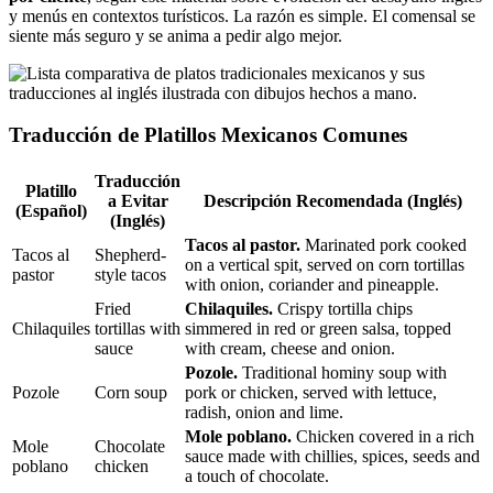
y menús en contextos turísticos. La razón es simple. El comensal se
siente más seguro y se anima a pedir algo mejor.
Traducción de Platillos Mexicanos Comunes
Traducción
Platillo
a Evitar
Descripción Recomendada (Inglés)
(Español)
(Inglés)
Tacos al pastor.
Marinated pork cooked
Tacos al
Shepherd-
on a vertical spit, served on corn tortillas
pastor
style tacos
with onion, coriander and pineapple.
Fried
Chilaquiles.
Crispy tortilla chips
Chilaquiles
tortillas with
simmered in red or green salsa, topped
sauce
with cream, cheese and onion.
Pozole.
Traditional hominy soup with
Pozole
Corn soup
pork or chicken, served with lettuce,
radish, onion and lime.
Mole poblano.
Chicken covered in a rich
Mole
Chocolate
sauce made with chillies, spices, seeds and
poblano
chicken
a touch of chocolate.