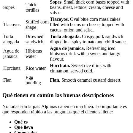
Sopes.
Small thick corn bases topped with
Thick
Sopes
beans, meat, lettuce, cream, cheese and
tortillas
salsa.
Tlacoyos.
Oval blue corn masa cakes
Stuffed corn
Tlacoyos
filled with beans or cheese, topped with
shape
cactus, onion and salsa.
Torta
Drowned
Torta ahogada.
Crispy pork sandwich
ahogada
sandwich
dipped in a spicy tomato and chilli sauce.
Agua de jamaica.
Refreshing iced
Agua de
Hibiscus
hibiscus drink with a sweet and tangy
jamaica
water
flavour.
Horchata.
Sweet rice drink with
Horchata
Rice water
cinnamon, served cold.
Egg
Flan
Flan.
Smooth caramel custard dessert.
pudding
Qué tienen en común las buenas descripciones
No todas son largas. Algunas caben en una línea. Lo importante es
que responden rápido a las preguntas que el cliente sí tiene:
Qué es
Qué lleva
Cómo sabe