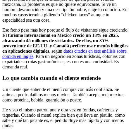
mexicana. El problema es que no quiere equivocarse. Si ve un
nombre desconocido y una descripción pobre, elige lo conocido. En
muchos casos termina pidiendo “chicken tacos” aunque tu
especialidad sea otra cosa.
Ese freno pesa más hoy porque el flujo de visitantes sigue creciendo.
El turismo internacional en México creció un 18% en 2025,
alcanzando 45 millones de visitantes. De ellos, un 35%
proveniente de EE.UU. y Canadá prefiere usar menús bilingües
en aplicaciones digitales
, según
datos citados en este análisis sobre
comida en inglés
. Para un negocio en zonas turísticas, colonias con
expatriados o rutas gastronómicas, eso no es una curiosidad. Es
demanda real.
Lo que cambia cuando el cliente entiende
Un cliente que entiende el menú compra con más confianza. Se
anima a pedir platillos menos obvios. También acepta mejor extras
como proteína, bebida, guarnición o postre.
He visto el mismo patrón una y otra vez en fondas, cafeterías y
taquerías. Cuando el menú explica bien qué lleva un platillo, cómo
sabe y qué tan picante es, el pedido fluye más rápido y con menos
dudas.