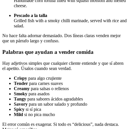
Handmade corn tortilla filled with squash blossom and melted
cheese.
Pescado a la talla
Grilled fish with a smoky chilli marinade, served with rice and
salad.
No hace falta adornar demasiado. Dos líneas claras venden mejor
que un párrafo largo y confuso.
Palabras que ayudan a vender comida
Hay adjetivos simples que cualquier cliente entiende y que sí abren
el apetito. Úsalos cuando sean verdad.
Crispy
para algo crujiente
Tender
para carnes suaves
Creamy
para salsas o rellenos
Smoky
para asados
Tangy
para sabores ácidos agradables
Savory
para un sabor salado y profundo
Spicy
si sí pica
Mild
si no pica mucho
El error común es exagerar. Si todo es “delicious”, nada destaca.