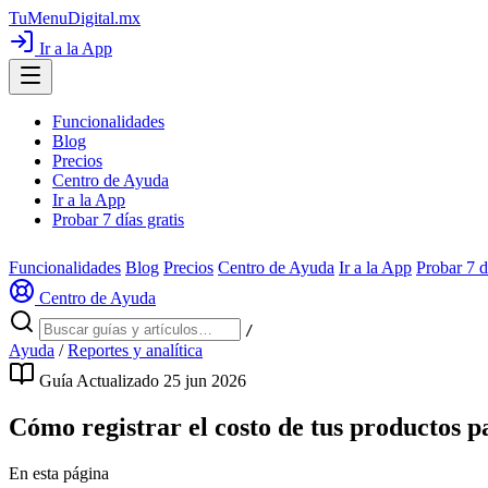
TuMenuDigital
.mx
Ir a la App
Funcionalidades
Blog
Precios
Centro de Ayuda
Ir a la App
Probar 7 días gratis
Funcionalidades
Blog
Precios
Centro de Ayuda
Ir a la App
Probar 7 d
Centro de Ayuda
/
Ayuda
/
Reportes y analítica
Guía
Actualizado 25 jun 2026
Cómo registrar el costo de tus productos p
En esta página