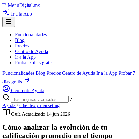
TuMenuDigital
.mx
Ir a la App
Funcionalidades
Blog
Precios
Centro de Ayuda
Ir a la App
Probar 7 días gratis
Funcionalidades
Blog
Precios
Centro de Ayuda
Ir a la App
Probar 7
días gratis
Centro de Ayuda
/
Ayuda
/
Clientes y marketing
Guía
Actualizado 14 jun 2026
Cómo analizar la evolución de tu
calificación promedio en el tiempo