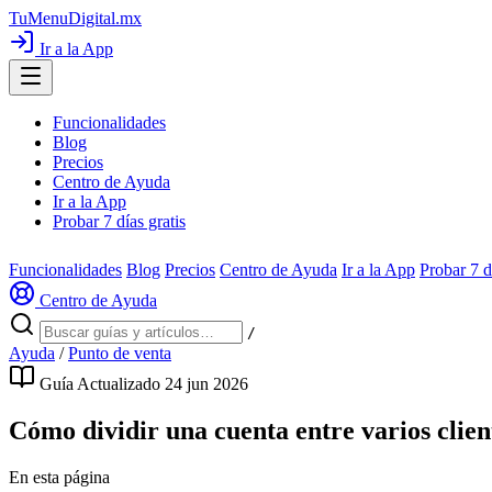
TuMenuDigital
.mx
Ir a la App
Funcionalidades
Blog
Precios
Centro de Ayuda
Ir a la App
Probar 7 días gratis
Funcionalidades
Blog
Precios
Centro de Ayuda
Ir a la App
Probar 7 d
Centro de Ayuda
/
Ayuda
/
Punto de venta
Guía
Actualizado 24 jun 2026
Cómo dividir una cuenta entre varios clien
En esta página