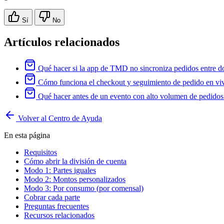
Sí
No
Artículos relacionados
Qué hacer si la app de TMD no sincroniza pedidos entre do
Cómo funciona el checkout y seguimiento de pedido en vivo
Qué hacer antes de un evento con alto volumen de pedidos
Volver al Centro de Ayuda
En esta página
Requisitos
Cómo abrir la división de cuenta
Modo 1: Partes iguales
Modo 2: Montos personalizados
Modo 3: Por consumo (por comensal)
Cobrar cada parte
Preguntas frecuentes
Recursos relacionados