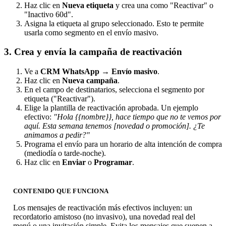
Haz clic en
Nueva etiqueta
y crea una como "Reactivar" o
"Inactivo 60d".
Asigna la etiqueta al grupo seleccionado. Esto te permite
usarla como segmento en el envío masivo.
3. Crea y envía la campaña de reactivación
Ve a
CRM WhatsApp
→
Envío masivo
.
Haz clic en
Nueva campaña
.
En el campo de destinatarios, selecciona el segmento por
etiqueta ("Reactivar").
Elige la plantilla de reactivación aprobada. Un ejemplo
efectivo:
"Hola {{nombre}}, hace tiempo que no te vemos por
aquí. Esta semana tenemos [novedad o promoción]. ¿Te
animamos a pedir?"
Programa el envío para un horario de alta intención de compra
(mediodía o tarde-noche).
Haz clic en
Enviar
o
Programar
.
CONTENIDO QUE FUNCIONA
Los mensajes de reactivación más efectivos incluyen: un
recordatorio amistoso (no invasivo), una novedad real del
menú o una invitación simple. Evita los mensajes que suenen a