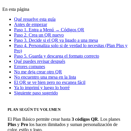
En esta página
Qué resuelve esta guía
Antes de empezar
Paso 1. Entra a Menú → Códigos QR
Paso 2. Crea un QR nuevo
Paso 3. Decide si el QR va ligado a una mesa
Paso 4. Personaliza solo si de verdad lo necesitas (Plan Plus y
Pro)
Paso 5. Guarda y descarga el formato correcto
Qué puedes revisar después
Errores comunes
No me deja crear otro QR
No encuentro una mesa en la lista
El QR se ve bien pero no escanea fácil
Ya lo imprimí y luego lo borré
Siguiente paso sugerido
PLAN SEGÚN TU VOLUMEN
El Plan Básico permite crear hasta
3 códigos QR
. Los planes
Plus
y
Pro
los hacen ilimitados y suman personalización de
color, estilo y logo.