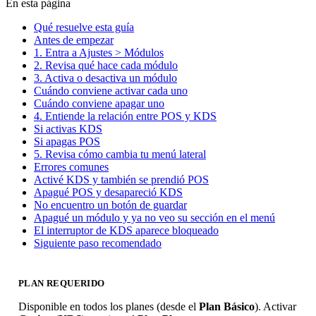
En esta página
Qué resuelve esta guía
Antes de empezar
1. Entra a Ajustes > Módulos
2. Revisa qué hace cada módulo
3. Activa o desactiva un módulo
Cuándo conviene activar cada uno
Cuándo conviene apagar uno
4. Entiende la relación entre POS y KDS
Si activas KDS
Si apagas POS
5. Revisa cómo cambia tu menú lateral
Errores comunes
Activé KDS y también se prendió POS
Apagué POS y desapareció KDS
No encuentro un botón de guardar
Apagué un módulo y ya no veo su sección en el menú
El interruptor de KDS aparece bloqueado
Siguiente paso recomendado
PLAN REQUERIDO
Disponible en todos los planes (desde el
Plan Básico
). Activar