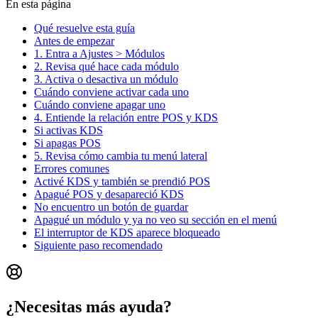
En esta página
Qué resuelve esta guía
Antes de empezar
1. Entra a Ajustes > Módulos
2. Revisa qué hace cada módulo
3. Activa o desactiva un módulo
Cuándo conviene activar cada uno
Cuándo conviene apagar uno
4. Entiende la relación entre POS y KDS
Si activas KDS
Si apagas POS
5. Revisa cómo cambia tu menú lateral
Errores comunes
Activé KDS y también se prendió POS
Apagué POS y desapareció KDS
No encuentro un botón de guardar
Apagué un módulo y ya no veo su sección en el menú
El interruptor de KDS aparece bloqueado
Siguiente paso recomendado
¿Necesitas más ayuda?