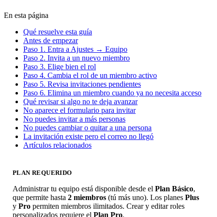
En esta página
Qué resuelve esta guía
Antes de empezar
Paso 1. Entra a Ajustes → Equipo
Paso 2. Invita a un nuevo miembro
Paso 3. Elige bien el rol
Paso 4. Cambia el rol de un miembro activo
Paso 5. Revisa invitaciones pendientes
Paso 6. Elimina un miembro cuando ya no necesita acceso
Qué revisar si algo no te deja avanzar
No aparece el formulario para invitar
No puedes invitar a más personas
No puedes cambiar o quitar a una persona
La invitación existe pero el correo no llegó
Artículos relacionados
PLAN REQUERIDO
Administrar tu equipo está disponible desde el
Plan Básico
,
que permite hasta
2 miembros
(tú más uno). Los planes
Plus
y
Pro
permiten miembros ilimitados. Crear y editar roles
personalizados requiere el
Plan Pro
.