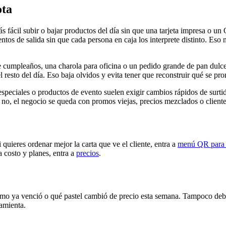
ota
 fácil subir o bajar productos del día sin que una tarjeta impresa o un
tos de salida sin que cada persona en caja los interprete distinto. Es
e cumpleaños, una charola para oficina o un pedido grande de pan dulce 
 resto del día. Eso baja olvidos y evita tener que reconstruir qué se pr
peciales o productos de evento suelen exigir cambios rápidos de surti
 no, el negocio se queda con promos viejas, precios mezclados o client
i quieres ordenar mejor la carta que ve el cliente, entra a
menú QR para 
a costo y planes, entra a
precios
.
mo ya venció o qué pastel cambió de precio esta semana. Tampoco deber
amienta.