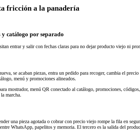
a fricción a la panadería
s y catálogo por separado
itan entrar y salir con fechas claras para no dejar producto viejo ni pr
ueva, se acaban piezas, entra un pedido para recoger, cambia el precio
atálogo, menú y promociones alineados.
ra mostrador, menú QR conectado al catálogo, promociones, códigos, hor
 la marcha.
vender una pieza agotada o cobrar con precio viejo rompe la fila en seg
s entre WhatsApp, papelitos y memoria. El tercero es la salida del pro