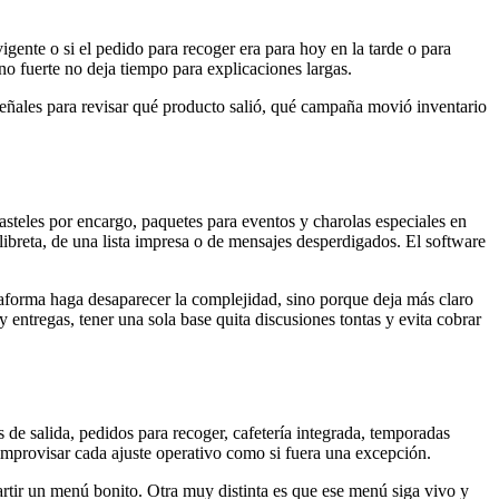
ente o si el pedido para recoger era para hoy en la tarde o para
o fuerte no deja tiempo para explicaciones largas.
señales para revisar qué producto salió, qué campaña movió inventario
teles por encargo, paquetes para eventos y charolas especiales en
 libreta, de una lista impresa o de mensajes desperdigados. El software
aforma haga desaparecer la complejidad, sino porque deja más claro
entregas, tener una sola base quita discusiones tontas y evita cobrar
de salida, pedidos para recoger, cafetería integrada, temporadas
de improvisar cada ajuste operativo como si fuera una excepción.
ir un menú bonito. Otra muy distinta es que ese menú siga vivo y