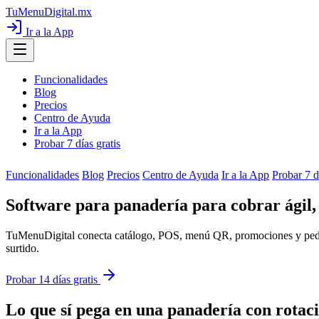
TuMenuDigital
.mx
Ir a la App
Funcionalidades
Blog
Precios
Centro de Ayuda
Ir a la App
Probar 7 días gratis
Funcionalidades
Blog
Precios
Centro de Ayuda
Ir a la App
Probar 7 d
Software para panadería para cobrar ágil
TuMenuDigital conecta catálogo, POS, menú QR, promociones y pedido
surtido.
Probar 14 días gratis
Lo que sí pega en una panadería con rotaci