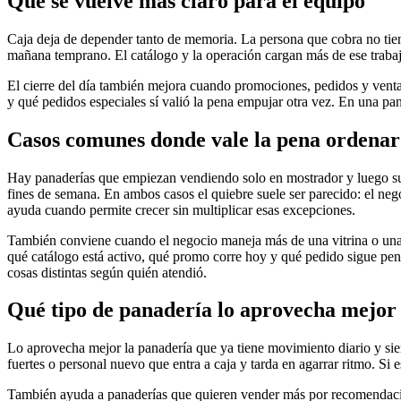
Qué se vuelve más claro para el equipo
Caja deja de depender tanto de memoria. La persona que cobra no tiene
mañana temprano. El catálogo y la operación cargan más de ese trabaj
El cierre del día también mejora cuando promociones, pedidos y venta
y qué pedidos especiales sí valió la pena empujar otra vez. En una pa
Casos comunes donde vale la pena ordenar 
Hay panaderías que empiezan vendiendo solo en mostrador y luego suma
fines de semana. En ambos casos el quiebre suele ser parecido: el nego
ayuda cuando permite crecer sin multiplicar esas excepciones.
También conviene cuando el negocio maneja más de una vitrina o una 
qué catálogo está activo, qué promo corre hoy y qué pedido sigue pend
cosas distintas según quién atendió.
Qué tipo de panadería lo aprovecha mejor
Lo aprovecha mejor la panadería que ya tiene movimiento diario y sien
fuertes o personal nuevo que entra a caja y tarda en agarrar ritmo. Si e
También ayuda a panaderías que quieren vender más por recomendació