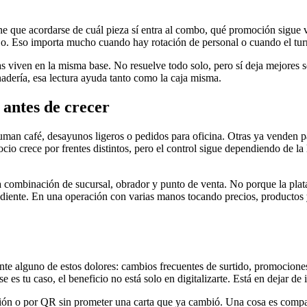
 que acordarse de cuál pieza sí entra al combo, qué promoción sigue vig
o. Eso importa mucho cuando hay rotación de personal o cuando el turn
s viven en la misma base. No resuelve todo solo, pero sí deja mejores 
nadería, esa lectura ayuda tanto como la caja misma.
antes de crecer
n café, desayunos ligeros o pedidos para oficina. Otras ya venden pas
cio crece por frentes distintos, pero el control sigue dependiendo de la
combinación de sucursal, obrador y punto de venta. No porque la plat
iente. En una operación con varias manos tocando precios, productos y 
te alguno de estos dolores: cambios frecuentes de surtido, promociones 
se es tu caso, el beneficio no está solo en digitalizarte. Está en dejar 
n o por QR sin prometer una carta que ya cambió. Una cosa es compart