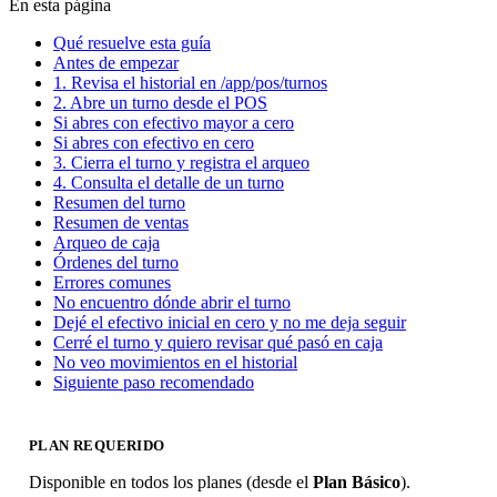
En esta página
Qué resuelve esta guía
Antes de empezar
1. Revisa el historial en /app/pos/turnos
2. Abre un turno desde el POS
Si abres con efectivo mayor a cero
Si abres con efectivo en cero
3. Cierra el turno y registra el arqueo
4. Consulta el detalle de un turno
Resumen del turno
Resumen de ventas
Arqueo de caja
Órdenes del turno
Errores comunes
No encuentro dónde abrir el turno
Dejé el efectivo inicial en cero y no me deja seguir
Cerré el turno y quiero revisar qué pasó en caja
No veo movimientos en el historial
Siguiente paso recomendado
PLAN REQUERIDO
Disponible en todos los planes (desde el
Plan Básico
).