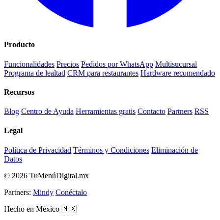
Producto
Funcionalidades
Precios
Pedidos por WhatsApp
Multisucursal
Programa de lealtad
CRM para restaurantes
Hardware recomendado
Recursos
Blog
Centro de Ayuda
Herramientas gratis
Contacto
Partners
RSS
Legal
Política de Privacidad
Términos y Condiciones
Eliminación de
Datos
© 2026 TuMenúDigital.mx
Partners:
Mindy
Conéctalo
Hecho en México 🇲🇽