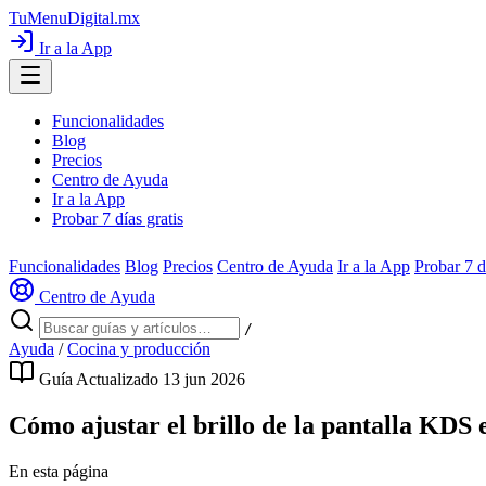
TuMenuDigital
.mx
Ir a la App
Funcionalidades
Blog
Precios
Centro de Ayuda
Ir a la App
Probar 7 días gratis
Funcionalidades
Blog
Precios
Centro de Ayuda
Ir a la App
Probar 7 d
Centro de Ayuda
/
Ayuda
/
Cocina y producción
Guía
Actualizado 13 jun 2026
Cómo ajustar el brillo de la pantalla KDS 
En esta página