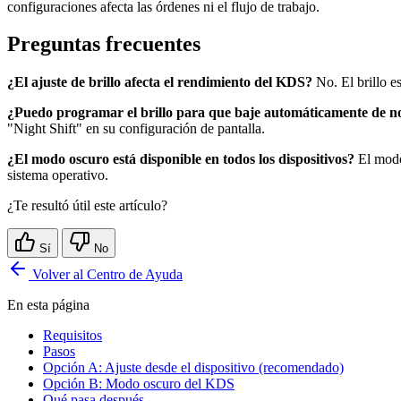
configuraciones afecta las órdenes ni el flujo de trabajo.
Preguntas frecuentes
¿El ajuste de brillo afecta el rendimiento del KDS?
No. El brillo e
¿Puedo programar el brillo para que baje automáticamente de n
"Night Shift" en su configuración de pantalla.
¿El modo oscuro está disponible en todos los dispositivos?
El modo
sistema operativo.
¿Te resultó útil este artículo?
Sí
No
Volver al Centro de Ayuda
En esta página
Requisitos
Pasos
Opción A: Ajuste desde el dispositivo (recomendado)
Opción B: Modo oscuro del KDS
Qué pasa después