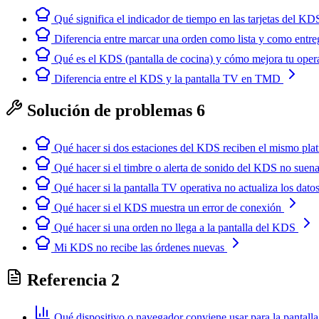
Qué significa el indicador de tiempo en las tarjetas del KD
Diferencia entre marcar una orden como lista y como entr
Qué es el KDS (pantalla de cocina) y cómo mejora tu oper
Diferencia entre el KDS y la pantalla TV en TMD
Solución de problemas
6
Qué hacer si dos estaciones del KDS reciben el mismo plati
Qué hacer si el timbre o alerta de sonido del KDS no suen
Qué hacer si la pantalla TV operativa no actualiza los dato
Qué hacer si el KDS muestra un error de conexión
Qué hacer si una orden no llega a la pantalla del KDS
Mi KDS no recibe las órdenes nuevas
Referencia
2
Qué dispositivo o navegador conviene usar para la pantall