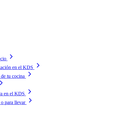
cio
tación en el KDS
de tu cocina
era en el KDS
o para llevar