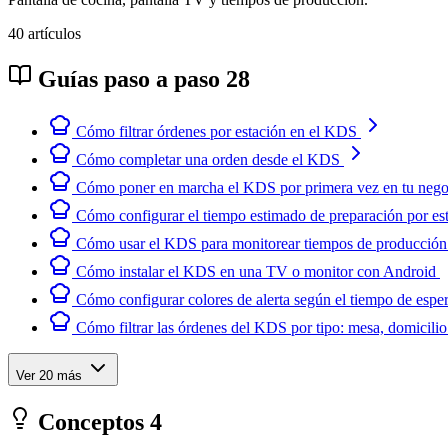
40 artículos
Guías paso a paso
28
Cómo filtrar órdenes por estación en el KDS
Cómo completar una orden desde el KDS
Cómo poner en marcha el KDS por primera vez en tu nego
Cómo configurar el tiempo estimado de preparación por es
Cómo usar el KDS para monitorear tiempos de producción 
Cómo instalar el KDS en una TV o monitor con Android
Cómo configurar colores de alerta según el tiempo de esp
Cómo filtrar las órdenes del KDS por tipo: mesa, domicilio 
Ver 20 más
Conceptos
4