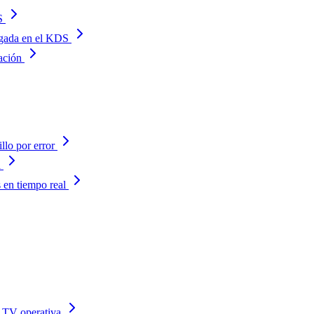
S
egada en el KDS
ación
llo por error
a
s en tiempo real
a TV operativa