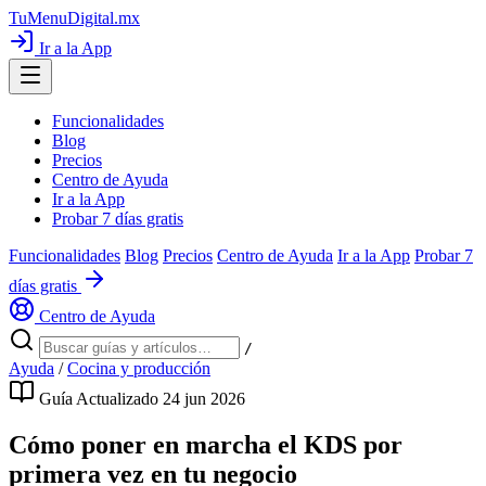
TuMenuDigital
.mx
Ir a la App
Funcionalidades
Blog
Precios
Centro de Ayuda
Ir a la App
Probar 7 días gratis
Funcionalidades
Blog
Precios
Centro de Ayuda
Ir a la App
Probar 7
días gratis
Centro de Ayuda
/
Ayuda
/
Cocina y producción
Guía
Actualizado 24 jun 2026
Cómo poner en marcha el KDS por
primera vez en tu negocio