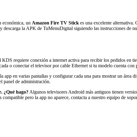
ón económica, un
Amazon Fire TV Stick
es una excelente alternativa. 
s y descarga la APK de TuMenuDigital siguiendo las instrucciones de nue
KDS requiere conexión a internet activa para recibir los pedidos en tiemp
ada o conectar el televisor por cable Ethernet si tu modelo cuenta con 
la app en varias pantallas y configurar cada una para mostrar un área dif
el panel de administración.
re. ¿Qué hago?
Algunos televisores Android más antiguos tienen versione
 es compatible pero la app no aparece, contacta a nuestro equipo de sopo