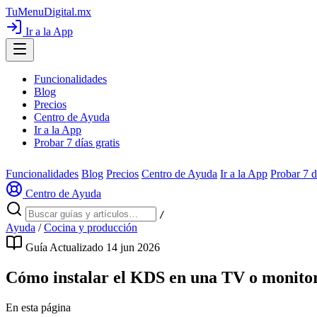
TuMenuDigital
.mx
Ir a la App
Funcionalidades
Blog
Precios
Centro de Ayuda
Ir a la App
Probar 7 días gratis
Funcionalidades
Blog
Precios
Centro de Ayuda
Ir a la App
Probar 7 d
Centro de Ayuda
/
Ayuda
/
Cocina y producción
Guía
Actualizado 14 jun 2026
Cómo instalar el KDS en una TV o monito
En esta página