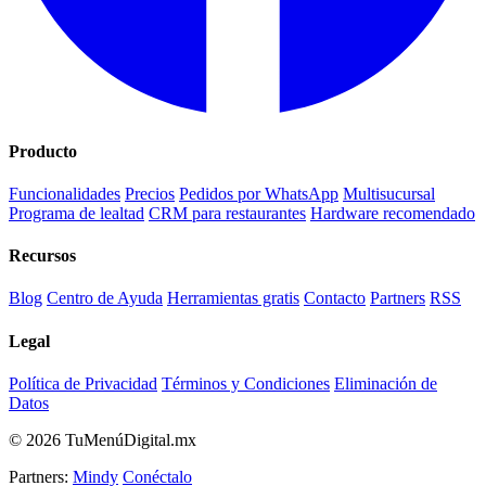
Producto
Funcionalidades
Precios
Pedidos por WhatsApp
Multisucursal
Programa de lealtad
CRM para restaurantes
Hardware recomendado
Recursos
Blog
Centro de Ayuda
Herramientas gratis
Contacto
Partners
RSS
Legal
Política de Privacidad
Términos y Condiciones
Eliminación de
Datos
© 2026 TuMenúDigital.mx
Partners:
Mindy
Conéctalo