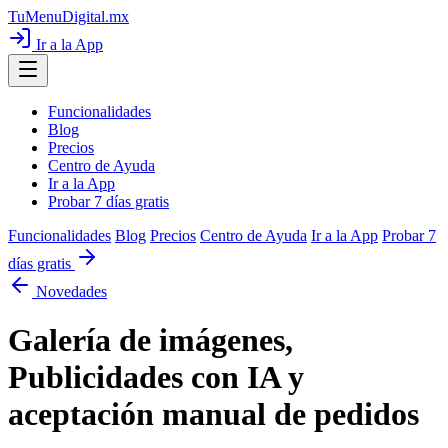
TuMenuDigital
.mx
Ir a la App
Funcionalidades
Blog
Precios
Centro de Ayuda
Ir a la App
Probar 7 días gratis
Funcionalidades
Blog
Precios
Centro de Ayuda
Ir a la App
Probar 7
días gratis
Novedades
Galería de imágenes,
Publicidades con IA y
aceptación manual de pedidos