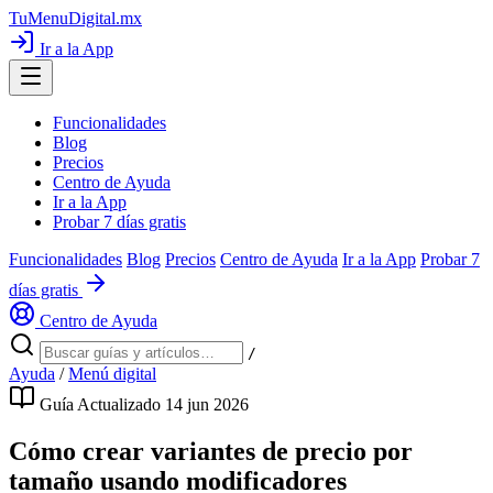
TuMenuDigital
.mx
Ir a la App
Funcionalidades
Blog
Precios
Centro de Ayuda
Ir a la App
Probar 7 días gratis
Funcionalidades
Blog
Precios
Centro de Ayuda
Ir a la App
Probar 7
días gratis
Centro de Ayuda
/
Ayuda
/
Menú digital
Guía
Actualizado 14 jun 2026
Cómo crear variantes de precio por
tamaño usando modificadores