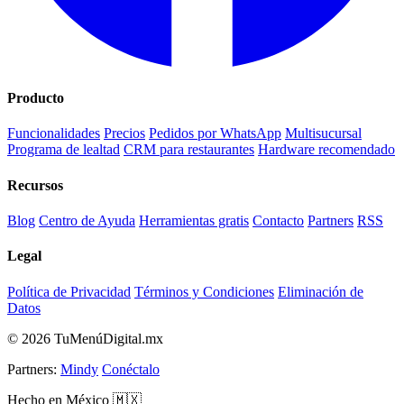
Producto
Funcionalidades
Precios
Pedidos por WhatsApp
Multisucursal
Programa de lealtad
CRM para restaurantes
Hardware recomendado
Recursos
Blog
Centro de Ayuda
Herramientas gratis
Contacto
Partners
RSS
Legal
Política de Privacidad
Términos y Condiciones
Eliminación de
Datos
© 2026 TuMenúDigital.mx
Partners:
Mindy
Conéctalo
Hecho en México 🇲🇽