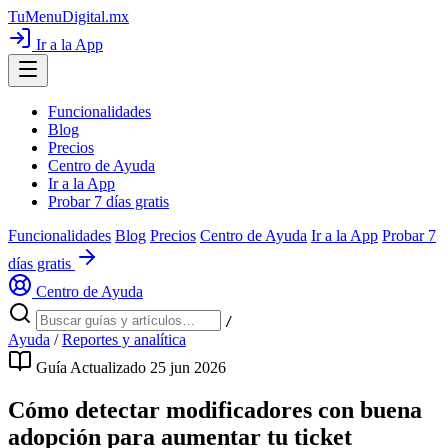
TuMenuDigital
.mx
Ir a la App
Funcionalidades
Blog
Precios
Centro de Ayuda
Ir a la App
Probar 7 días gratis
Funcionalidades
Blog
Precios
Centro de Ayuda
Ir a la App
Probar 7
días gratis
Centro de Ayuda
/
Ayuda
/
Reportes y analítica
Guía
Actualizado 25 jun 2026
Cómo detectar modificadores con buena
adopción para aumentar tu ticket