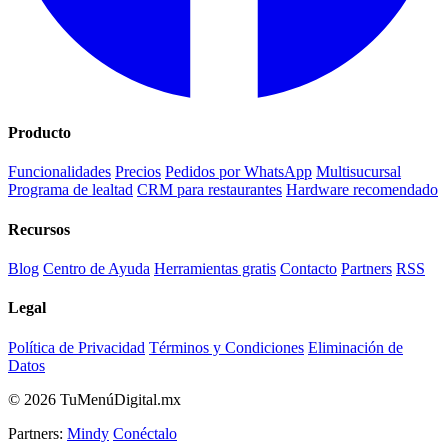
Producto
Funcionalidades
Precios
Pedidos por WhatsApp
Multisucursal
Programa de lealtad
CRM para restaurantes
Hardware recomendado
Recursos
Blog
Centro de Ayuda
Herramientas gratis
Contacto
Partners
RSS
Legal
Política de Privacidad
Términos y Condiciones
Eliminación de
Datos
© 2026 TuMenúDigital.mx
Partners:
Mindy
Conéctalo