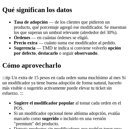
Qué significan los datos
Tasa de adopción
— de los clientes que pidieron un
producto, qué porcentaje agregó ese modificador. Se muestran
los que superan un umbral relevante (alrededor del 30%).
Órdenes
— en cuántas órdenes se eligió.
Precio extra
— cuánto suma ese modificador al pedido.
Sugerencia
— TMD te indica si conviene volverlo
opción
por defecto
,
destacarlo
o seguir
observando
.
Cómo aprovecharlo
:::tip Un extra de 15 pesos en cada orden suma muchísimo al mes Si
un modificador ya tiene buena adopción de forma natural, hacerlo
más visible o sugerirlo activamente puede elevar tu ticket sin
esfuerzo. :::
Sugiere el modificador popular
al tomar cada orden en el
POS.
Si un modificador opcional tiene altísima adopción, evalúa
marcarlo como
sugerido
o incluirlo en una versión
"premium" del producto.
Detecta productos sin modificadores que podrían tener uno: