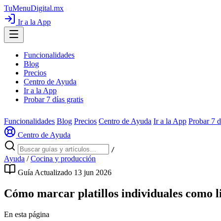
TuMenuDigital
.mx
Ir a la App
Funcionalidades
Blog
Precios
Centro de Ayuda
Ir a la App
Probar 7 días gratis
Funcionalidades
Blog
Precios
Centro de Ayuda
Ir a la App
Probar 7 d
Centro de Ayuda
/
Ayuda
/
Cocina y producción
Guía
Actualizado 13 jun 2026
Cómo marcar platillos individuales como l
En esta página