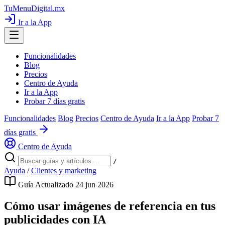
TuMenuDigital
.mx
Ir a la App
Funcionalidades
Blog
Precios
Centro de Ayuda
Ir a la App
Probar 7 días gratis
Funcionalidades
Blog
Precios
Centro de Ayuda
Ir a la App
Probar 7
días gratis
Centro de Ayuda
/
Ayuda
/
Clientes y marketing
Guía
Actualizado 24 jun 2026
Cómo usar imágenes de referencia en tus
publicidades con IA