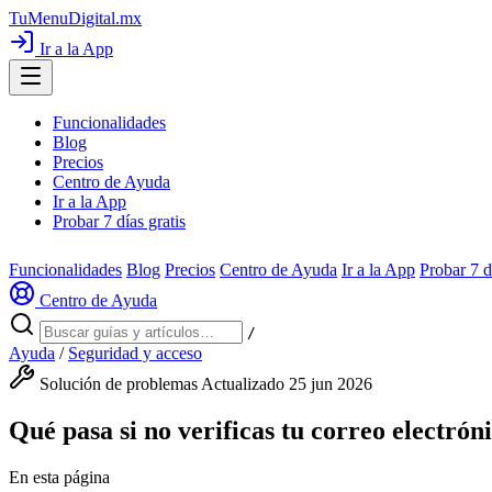
TuMenuDigital
.mx
Ir a la App
Funcionalidades
Blog
Precios
Centro de Ayuda
Ir a la App
Probar 7 días gratis
Funcionalidades
Blog
Precios
Centro de Ayuda
Ir a la App
Probar 7 d
Centro de Ayuda
/
Ayuda
/
Seguridad y acceso
Solución de problemas
Actualizado 25 jun 2026
Qué pasa si no verificas tu correo electrón
En esta página