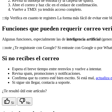
Revisa tu bandeja de entrada (y la carpeta de spam).
Abre el correo y haz clic en el enlace de confirmación.
Vuelve a TMD: ya tendrás acceso completo.
:::tip Verifica en cuanto te registres La forma más fácil de evitar este 
Funciones que pueden requerir correo ver
Algunas funciones, especialmente las de
inteligencia artificial
(genera
:::note ¿Te registraste con Google? Si entraste con Google o por Whats
Si no recibes el correo
Espera el breve tiempo entre reenvíos y vuelve a intentar.
Revisa spam, promociones y notificaciones.
Confirma que tu correo esté bien escrito. Si está mal,
actualiza 
Si sigue sin llegar, contacta a soporte.
¿Te resultó útil este artículo?
Sí
No