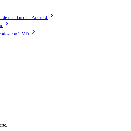
a de instalarse en Android
an
lizados con TMD
rte.