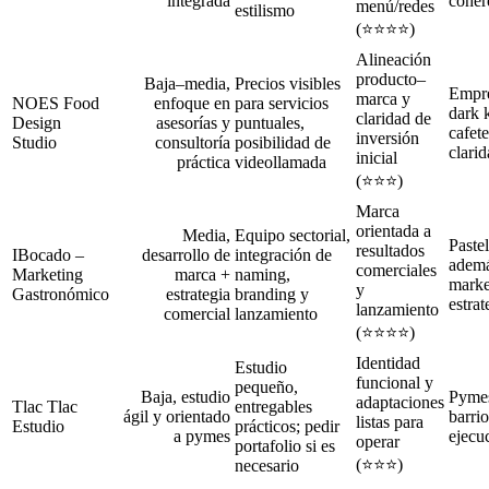
integrada
coher
menú/redes
estilismo
(⭐️⭐️⭐️⭐️)
Alineación
producto–
Baja–media,
Precios visibles
Empre
marca y
NOES Food
enfoque en
para servicios
dark 
claridad de
Design
asesorías y
puntuales,
cafet
inversión
Studio
consultoría
posibilidad de
clari
inicial
práctica
videollamada
(⭐️⭐️⭐️)
Marca
orientada a
Media,
Equipo sectorial,
Paste
resultados
IBocado –
desarrollo de
integración de
ademá
comerciales
Marketing
marca +
naming,
marke
y
Gastronómico
estrategia
branding y
estra
lanzamiento
comercial
lanzamiento
(⭐️⭐️⭐️⭐️)
Identidad
Estudio
funcional y
pequeño,
Baja, estudio
Pymes
adaptaciones
Tlac Tlac
entregables
ágil y orientado
barri
listas para
Estudio
prácticos; pedir
a pymes
ejecu
operar
portafolio si es
(⭐️⭐️⭐️)
necesario