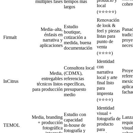
producto y
múltiples fases
tiempos más
coher
local
largos
(⭐️⭐️⭐️⭐️⭐️)
Renovación
de look &
Estudio
Media–alta,
Panad
feel y piezas
boutique,
énfasis en
tradic
listas para
Firmalt
cotización a
narrativa y
proye
punto de
medida, buena
aplicaciones
necesi
venta
documentación
(⭐️⭐️⭐️⭐️)
Identidad
con
Consultora local
Proye
narrativa
Media,
(CDMX),
refer
local y arte
entregables
referencias
InCitrus
mexic
final listo
técnicos listos
específicas,
aplic
para
para producción
presupuesto
facha
imprenta
medio
(⭐️⭐️⭐️⭐️)
Identidad
visual +
Estudio con
Media, branding
Lanza
fotografía de
capacidad
+ producción
requi
producto
TEMOL
in‑house de
fotográfica
visua
para
fotografía y