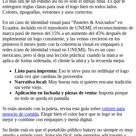
Lo más útil de un estudio así no es solo el dibujo final. Es que te
entreguen reglas claras para usar el logo bien en todos lados.
Colores, tipografías, versiones y usos correctos.
En un caso de identidad visual para “Pasteles & Asociados” en
Ecuador, incluido en el repositorio de UNEMI, el reconocimiento de
marca pasó de menos del 15% a un aumento del 45% después de
implementar un logo consistente, y las ventas crecieron en los
primeros 6 meses junto con la coherencia visual en empaques y
redes (caso de identidad visual en UNEMI). No es un caso
mexicano, pero sí deja una lección práctica: cuando la marca se
aplica de forma ordenada, el cliente la ubica y la recuerda mejor.
Listo para imprenta:
Eso te sirve para no redibujar el logo
cada vez que cambias de proveedor.
Narrativa local:
Muy buena ruta si quieres rescatar tradición
sin verte viejo.
Aplicación en fachada y piezas de venta:
Importa porque
no todo se queda en pantalla.
Si estás atorado con la paleta, revisa esta guía sobre
colores para
negocio de comida
. Elegir bien el color hace que tu logo se lea
mejor y combine con empaques y menú digital.
Su límite está en que el portafolio público bakery no siempre es muy
amplio a simple vista. Solución fácil: pide ejemplos adicionales y