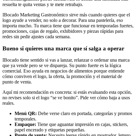
resuelta te quita ventas y te mete retrabajo.
IBocado Marketing Gastronómico sirve más cuando quieres que el
logo ayude a vender, no solo a decorar. Para una pastelería, eso
importa mucho. Tu marca tiene que funcionar en temporadas fuertes,
promociones, cajas de regalo, exhibidores y piezas rápidas para
redes sin pedir ajustes cada semana.
Bueno si quieres una marca que sí salga a operar
IBocado tiene sentido si vas a lanzar, relanzar o ordenar una marca
que ya vende pero se ve dispareja. Su punto fuerte es la lógica
comercial. Eso ayuda en negocios de alimentos porque entiende
cómo conviven el logo, la oferta, la promoción y el material de
punto de venta.
Aquí mi recomendación es concreta: si estás evaluando esta opción,
no revises solo si el logo “se ve bonito”. Pide ver cómo baja a usos
reales.
Menú QR:
Debe verse claro en portada, categorías y promos
temporales.
Empaque:
Tiene que aguantar impresión en cajas, stickers,
papel encerado y etiquetas pequeñas.
Punto de venta:
Necesita leerse rápido en mostrador, letrero,