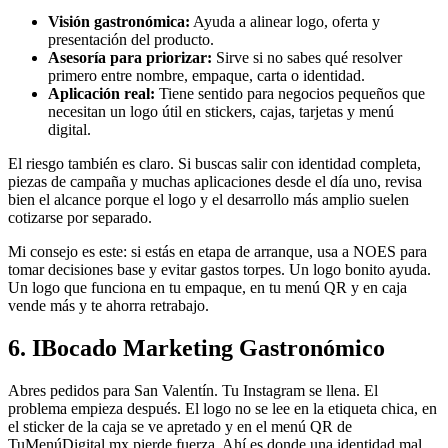
Visión gastronómica:
Ayuda a alinear logo, oferta y
presentación del producto.
Asesoría para priorizar:
Sirve si no sabes qué resolver
primero entre nombre, empaque, carta o identidad.
Aplicación real:
Tiene sentido para negocios pequeños que
necesitan un logo útil en stickers, cajas, tarjetas y menú
digital.
El riesgo también es claro. Si buscas salir con identidad completa,
piezas de campaña y muchas aplicaciones desde el día uno, revisa
bien el alcance porque el logo y el desarrollo más amplio suelen
cotizarse por separado.
Mi consejo es este: si estás en etapa de arranque, usa a NOES para
tomar decisiones base y evitar gastos torpes. Un logo bonito ayuda.
Un logo que funciona en tu empaque, en tu menú QR y en caja
vende más y te ahorra retrabajo.
6. IBocado Marketing Gastronómico
Abres pedidos para San Valentín. Tu Instagram se llena. El
problema empieza después. El logo no se lee en la etiqueta chica, en
el sticker de la caja se ve apretado y en el menú QR de
TuMenúDigital.mx pierde fuerza. Ahí es donde una identidad mal