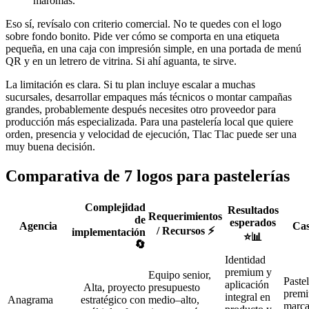
maromas.
Eso sí, revísalo con criterio comercial. No te quedes con el logo
sobre fondo bonito. Pide ver cómo se comporta en una etiqueta
pequeña, en una caja con impresión simple, en una portada de menú
QR y en un letrero de vitrina. Si ahí aguanta, te sirve.
La limitación es clara. Si tu plan incluye escalar a muchas
sucursales, desarrollar empaques más técnicos o montar campañas
grandes, probablemente después necesites otro proveedor para
producción más especializada. Para una pastelería local que quiere
orden, presencia y velocidad de ejecución, Tlac Tlac puede ser una
muy buena decisión.
Comparativa de 7 logos para pastelerías
Complejidad
Resultados
Requerimientos
de
esperados
Agencia
Cas
/ Recursos ⚡
implementación
⭐📊
🔄
Identidad
premium y
Equipo senior,
Pastel
aplicación
Alta, proyecto
presupuesto
premi
integral en
Anagrama
estratégico con
medio–alto,
marca