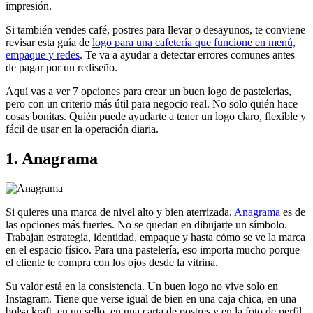
impresión.
Si también vendes café, postres para llevar o desayunos, te conviene
revisar esta guía de
logo para una cafetería que funcione en menú,
empaque y redes
. Te va a ayudar a detectar errores comunes antes
de pagar por un rediseño.
Aquí vas a ver 7 opciones para crear un buen logo de pastelerias,
pero con un criterio más útil para negocio real. No solo quién hace
cosas bonitas. Quién puede ayudarte a tener un logo claro, flexible y
fácil de usar en la operación diaria.
1. Anagrama
Si quieres una marca de nivel alto y bien aterrizada,
Anagrama
es de
las opciones más fuertes. No se quedan en dibujarte un símbolo.
Trabajan estrategia, identidad, empaque y hasta cómo se ve la marca
en el espacio físico. Para una pastelería, eso importa mucho porque
el cliente te compra con los ojos desde la vitrina.
Su valor está en la consistencia. Un buen logo no vive solo en
Instagram. Tiene que verse igual de bien en una caja chica, en una
bolsa kraft, en un sello, en una carta de postres y en la foto de perfil.