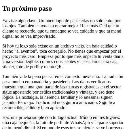
Tu próximo paso
Ya viste algo clave. Un buen logo de pastelerias no solo entra por
los ojos. También te ayuda a operar mejor. Hace más fácil que tu
cliente te recuerde, que tu empaque se vea cuidado y que tu menú
digital no se vea improvisado.
Si hoy tu logo solo existe en un archivo viejo, en baja calidad o
hecho “al aventón”, toca corregirlo. No tienes que empezar por el
proyecto más caro. Empieza por lo que más impacta tu venta diaria.
Una versión legible, colores consistentes y usos claros para caja,
sticker, foto de perfil y menú QR.
También vale la pena pensar en el contexto mexicano. La tradición
pesa mucho en panadería y pastelería. Los datos verificados
muestran que una gran parte de las marcas registradas en el sector
sigue apostando por estilos tradicionales y vintage, y eso tiene
lógica. La nostalgia, la herencia familiar y lo artesanal siguen
jalando. Pero ojo. Tradicional no significa anticuado. Significa
reconocible, cálido y bien aplicado.
Haz una prueba simple con tu logo actual. Míralo en tres lugares:
una caja pequeña, la foto de perfil de WhatsApp y la parte superior
de tu menú digital. Si en uno de esos tres se pierde, se ve borroso o