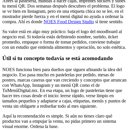
Abres la pastelería, mandas a hacer cajas, imprimes stickers y subes
tu menú QR. Dos semanas después descubres el problema. El logo
se ve bien en Instagram, pero en una etiqueta chica no se lee, en el
mostrador pierde fuerza y en el menú digital no ayuda a ordenar la
compra. Ahí es donde
NOES Food Design Studio
sí tiene sentido.
Su valor está en algo muy práctico: baja el logo del moodboard al
negocio real. Si todavía estás definiendo nombre, surtido, ticket
promedio, empaque o forma de tomar pedidos, conviene trabajar
con un estudio que entienda alimentos y operación, no solo estética.
Útil si tu concepto todavía se está acomodando
NOES funciona bien para dueños que siguen afinando la idea del
negocio. Eso pasa mucho en pastelerías por pedido, mesas de
postres, marcas caseras que van creciendo y conceptos que arrancan
con WhatsApp, Instagram y un menú QR como el de
TuMenúDigital.mx. En esa etapa, un logo de pastelerias tiene que
hacer tres cosas desde el inicio: leerse rápido, verse limpio en
tamaños pequeños y adaptarse a cajas, etiquetas, menús y puntos de
venta sin obligarte a rediseñar todo al mes siguiente.
Aquí la recomendación es simple. Si aún no tienes claro qué
productos van a empujar la venta, no pidas primero un sistema
visual enorme. Ordena la base.