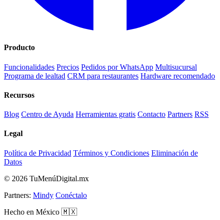
Producto
Funcionalidades
Precios
Pedidos por WhatsApp
Multisucursal
Programa de lealtad
CRM para restaurantes
Hardware recomendado
Recursos
Blog
Centro de Ayuda
Herramientas gratis
Contacto
Partners
RSS
Legal
Política de Privacidad
Términos y Condiciones
Eliminación de
Datos
© 2026 TuMenúDigital.mx
Partners:
Mindy
Conéctalo
Hecho en México 🇲🇽