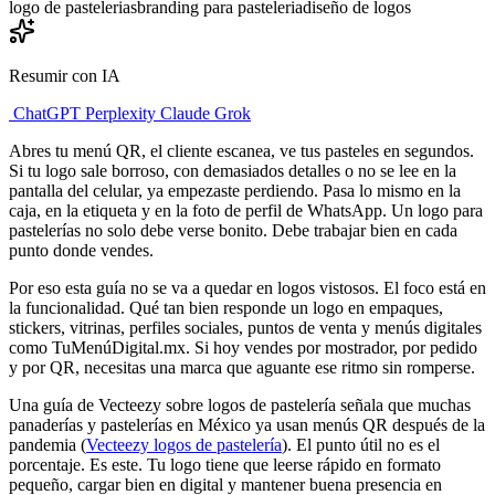
logo de pastelerias
branding para pasteleria
diseño de logos
Resumir con IA
ChatGPT
Perplexity
Claude
Grok
Abres tu menú QR, el cliente escanea, ve tus pasteles en segundos.
Si tu logo sale borroso, con demasiados detalles o no se lee en la
pantalla del celular, ya empezaste perdiendo. Pasa lo mismo en la
caja, en la etiqueta y en la foto de perfil de WhatsApp. Un logo para
pastelerías no solo debe verse bonito. Debe trabajar bien en cada
punto donde vendes.
Por eso esta guía no se va a quedar en logos vistosos. El foco está en
la funcionalidad. Qué tan bien responde un logo en empaques,
stickers, vitrinas, perfiles sociales, puntos de venta y menús digitales
como TuMenúDigital.mx. Si hoy vendes por mostrador, por pedido
y por QR, necesitas una marca que aguante ese ritmo sin romperse.
Una guía de Vecteezy sobre logos de pastelería señala que muchas
panaderías y pastelerías en México ya usan menús QR después de la
pandemia (
Vecteezy logos de pastelería
). El punto útil no es el
porcentaje. Es este. Tu logo tiene que leerse rápido en formato
pequeño, cargar bien en digital y mantener buena presencia en