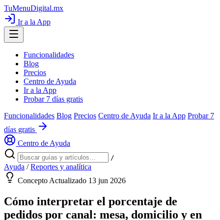
TuMenuDigital
.mx
Ir a la App
Funcionalidades
Blog
Precios
Centro de Ayuda
Ir a la App
Probar 7 días gratis
Funcionalidades
Blog
Precios
Centro de Ayuda
Ir a la App
Probar 7
días gratis
Centro de Ayuda
/
Ayuda
/
Reportes y analítica
Concepto
Actualizado 13 jun 2026
Cómo interpretar el porcentaje de
pedidos por canal: mesa, domicilio y en