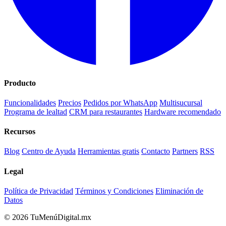
Producto
Funcionalidades
Precios
Pedidos por WhatsApp
Multisucursal
Programa de lealtad
CRM para restaurantes
Hardware recomendado
Recursos
Blog
Centro de Ayuda
Herramientas gratis
Contacto
Partners
RSS
Legal
Política de Privacidad
Términos y Condiciones
Eliminación de
Datos
© 2026 TuMenúDigital.mx