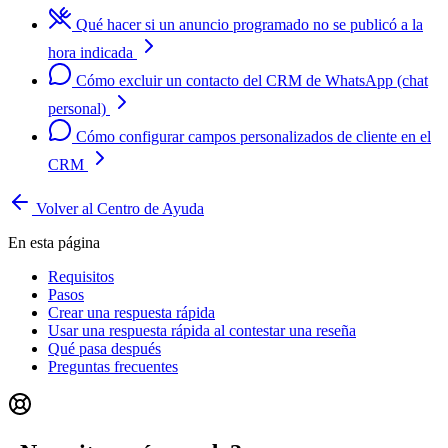
Qué hacer si un anuncio programado no se publicó a la
hora indicada
Cómo excluir un contacto del CRM de WhatsApp (chat
personal)
Cómo configurar campos personalizados de cliente en el
CRM
Volver al Centro de Ayuda
En esta página
Requisitos
Pasos
Crear una respuesta rápida
Usar una respuesta rápida al contestar una reseña
Qué pasa después
Preguntas frecuentes