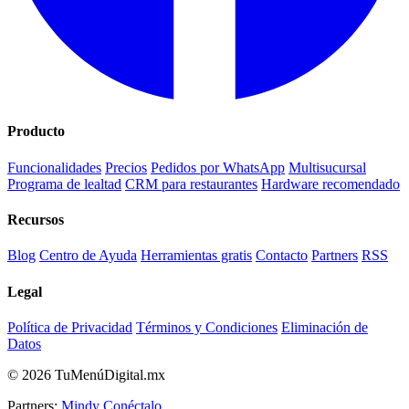
Producto
Funcionalidades
Precios
Pedidos por WhatsApp
Multisucursal
Programa de lealtad
CRM para restaurantes
Hardware recomendado
Recursos
Blog
Centro de Ayuda
Herramientas gratis
Contacto
Partners
RSS
Legal
Política de Privacidad
Términos y Condiciones
Eliminación de
Datos
© 2026 TuMenúDigital.mx
Partners:
Mindy
Conéctalo