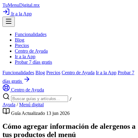
TuMenuDigital
.mx
Ir a la App
Funcionalidades
Blog
Precios
Centro de Ayuda
Ir a la App
Probar 7 días gratis
Funcionalidades
Blog
Precios
Centro de Ayuda
Ir a la App
Probar 7
días gratis
Centro de Ayuda
/
Ayuda
/
Menú digital
Guía
Actualizado 13 jun 2026
Cómo agregar información de alergenos a
tus productos del menú