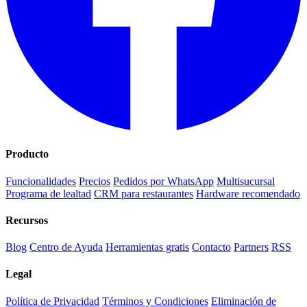
Producto
Funcionalidades
Precios
Pedidos por WhatsApp
Multisucursal
Programa de lealtad
CRM para restaurantes
Hardware recomendado
Recursos
Blog
Centro de Ayuda
Herramientas gratis
Contacto
Partners
RSS
Legal
Política de Privacidad
Términos y Condiciones
Eliminación de