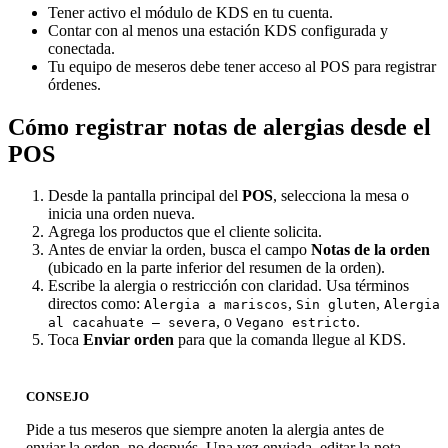
Tener activo el módulo de KDS en tu cuenta.
Contar con al menos una estación KDS configurada y
conectada.
Tu equipo de meseros debe tener acceso al POS para registrar
órdenes.
Cómo registrar notas de alergias desde el
POS
Desde la pantalla principal del
POS
, selecciona la mesa o
inicia una orden nueva.
Agrega los productos que el cliente solicita.
Antes de enviar la orden, busca el campo
Notas de la orden
(ubicado en la parte inferior del resumen de la orden).
Escribe la alergia o restricción con claridad. Usa términos
directos como:
,
,
Alergia a mariscos
Sin gluten
Alergia
, o
.
al cacahuate — severa
Vegano estricto
Toca
Enviar orden
para que la comanda llegue al KDS.
CONSEJO
Pide a tus meseros que siempre anoten la alergia antes de
enviar la orden, no después. Una vez enviada, editar la nota