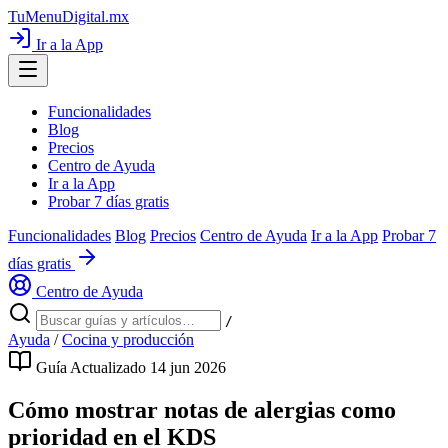
TuMenuDigital
.mx
Ir a la App
Funcionalidades
Blog
Precios
Centro de Ayuda
Ir a la App
Probar 7 días gratis
Funcionalidades
Blog
Precios
Centro de Ayuda
Ir a la App
Probar 7
días gratis
Centro de Ayuda
/
Ayuda
/
Cocina y producción
Guía
Actualizado 14 jun 2026
Cómo mostrar notas de alergias como
prioridad en el KDS