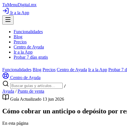
TuMenuDigital
.mx
Ir a la App
Funcionalidades
Blog
Precios
Centro de Ayuda
Ir a la App
Probar 7 días gratis
Funcionalidades
Blog
Precios
Centro de Ayuda
Ir a la App
Probar 7 d
Centro de Ayuda
/
Ayuda
/
Punto de venta
Guía
Actualizado 13 jun 2026
Cómo cobrar un anticipo o depósito por re
En esta página