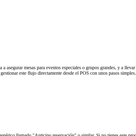
a a asegurar mesas para eventos especiales o grupos grandes, y a llevar 
stionar este flujo directamente desde el POS con unos pasos simples.
genérico llamado "Anticipo reservación" o similar. Si no tienes este p