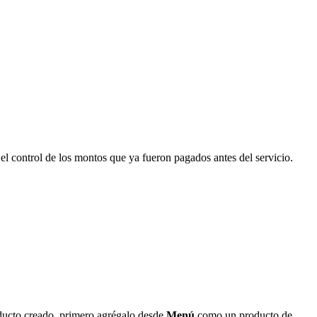
el control de los montos que ya fueron pagados antes del servicio.
roducto creado, primero agrégalo desde
Menú
como un producto de