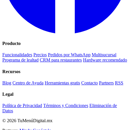
Producto
Funcionalidades
Precios
Pedidos por WhatsApp
Multisucursal
Programa de lealtad
CRM para restaurantes
Hardware recomendado
Recursos
Blog
Centro de Ayuda
Herramientas gratis
Contacto
Partners
RSS
Legal
Política de Privacidad
Términos y Condiciones
Eliminación de
Datos
© 2026 TuMenúDigital.mx