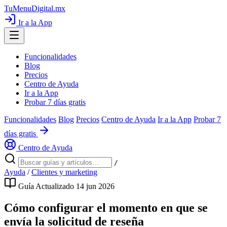
TuMenuDigital
.mx
Ir a la App
Funcionalidades
Blog
Precios
Centro de Ayuda
Ir a la App
Probar 7 días gratis
Funcionalidades
Blog
Precios
Centro de Ayuda
Ir a la App
Probar 7
días gratis
Centro de Ayuda
/
Ayuda
/
Clientes y marketing
Guía
Actualizado 14 jun 2026
Cómo configurar el momento en que se
envía la solicitud de reseña