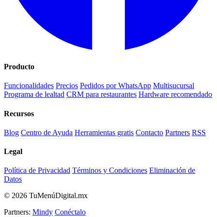
Producto
Funcionalidades
Precios
Pedidos por WhatsApp
Multisucursal
Programa de lealtad
CRM para restaurantes
Hardware recomendado
Recursos
Blog
Centro de Ayuda
Herramientas gratis
Contacto
Partners
RSS
Legal
Política de Privacidad
Términos y Condiciones
Eliminación de
Datos
© 2026 TuMenúDigital.mx
Partners:
Mindy
Conéctalo