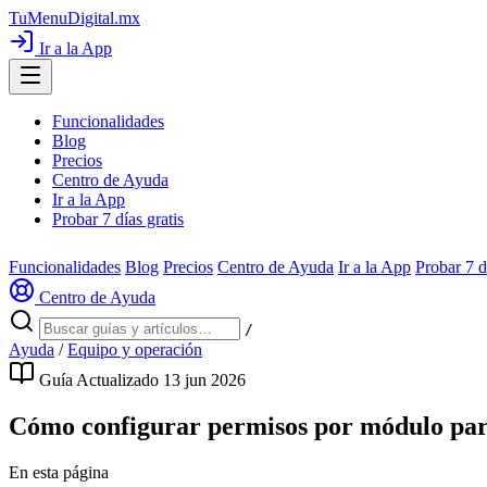
TuMenuDigital
.mx
Ir a la App
Funcionalidades
Blog
Precios
Centro de Ayuda
Ir a la App
Probar 7 días gratis
Funcionalidades
Blog
Precios
Centro de Ayuda
Ir a la App
Probar 7 d
Centro de Ayuda
/
Ayuda
/
Equipo y operación
Guía
Actualizado 13 jun 2026
Cómo configurar permisos por módulo par
En esta página