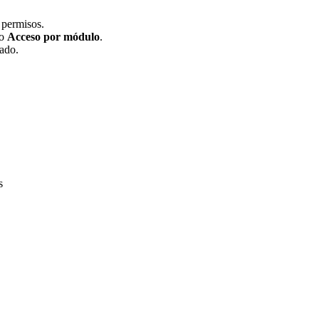
 permisos.
o
Acceso por módulo
.
tado.
s