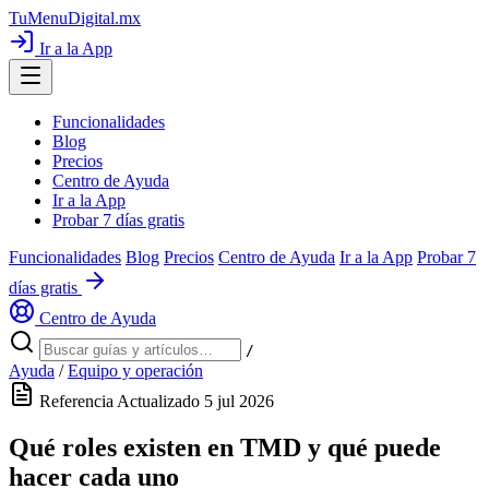
TuMenuDigital
.mx
Ir a la App
Funcionalidades
Blog
Precios
Centro de Ayuda
Ir a la App
Probar 7 días gratis
Funcionalidades
Blog
Precios
Centro de Ayuda
Ir a la App
Probar 7
días gratis
Centro de Ayuda
/
Ayuda
/
Equipo y operación
Referencia
Actualizado 5 jul 2026
Qué roles existen en TMD y qué puede
hacer cada uno