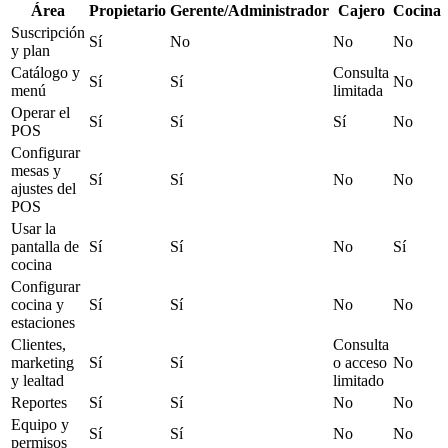
Área
Propietario
Gerente/Administrador
Cajero
Cocina
Suscripción
Sí
No
No
No
y plan
Catálogo y
Consulta
Sí
Sí
No
menú
limitada
Operar el
Sí
Sí
Sí
No
POS
Configurar
mesas y
Sí
Sí
No
No
ajustes del
POS
Usar la
pantalla de
Sí
Sí
No
Sí
cocina
Configurar
cocina y
Sí
Sí
No
No
estaciones
Clientes,
Consulta
marketing
Sí
Sí
o acceso
No
y lealtad
limitado
Reportes
Sí
Sí
No
No
Equipo y
Sí
Sí
No
No
permisos