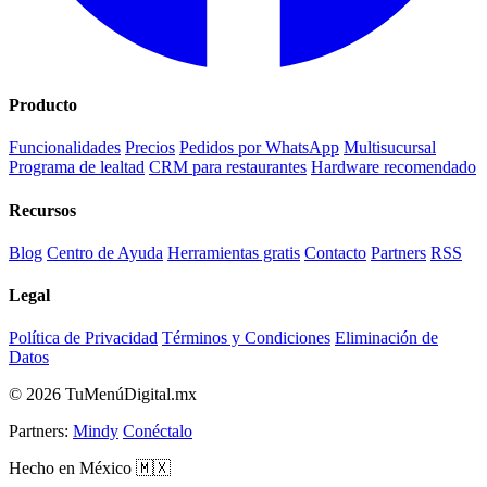
Producto
Funcionalidades
Precios
Pedidos por WhatsApp
Multisucursal
Programa de lealtad
CRM para restaurantes
Hardware recomendado
Recursos
Blog
Centro de Ayuda
Herramientas gratis
Contacto
Partners
RSS
Legal
Política de Privacidad
Términos y Condiciones
Eliminación de
Datos
© 2026 TuMenúDigital.mx
Partners:
Mindy
Conéctalo
Hecho en México 🇲🇽