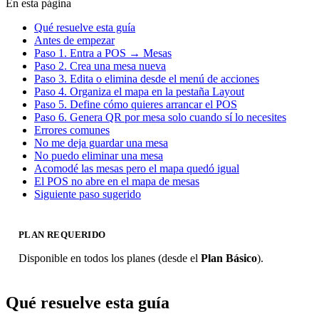
En esta página
Qué resuelve esta guía
Antes de empezar
Paso 1. Entra a POS → Mesas
Paso 2. Crea una mesa nueva
Paso 3. Edita o elimina desde el menú de acciones
Paso 4. Organiza el mapa en la pestaña Layout
Paso 5. Define cómo quieres arrancar el POS
Paso 6. Genera QR por mesa solo cuando sí lo necesites
Errores comunes
No me deja guardar una mesa
No puedo eliminar una mesa
Acomodé las mesas pero el mapa quedó igual
El POS no abre en el mapa de mesas
Siguiente paso sugerido
PLAN REQUERIDO
Disponible en todos los planes (desde el
Plan Básico
).
Qué resuelve esta guía