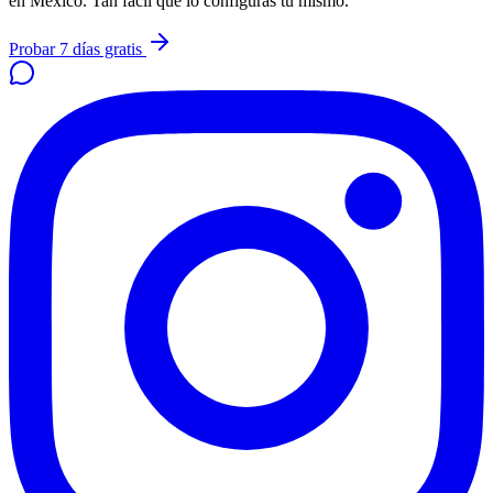
en México. Tan fácil que lo configuras tú mismo.
Probar 7 días gratis