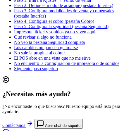
Paso 1. Entra a Ajustes → Punto de venta
Paso 2. Define el modo de arranque (pestaña Interfaz)
Paso 3. Configura modalidades de venta y comensales
(pestaña Interfaz)
Paso 4. Configura el cobro (pestaña Cobro)
Paso 5. Configura la seguridad (pestaña Seguridad)
Impresora, ticket y sonidos ya no viven aquí
Qué revisar si algo no funciona
No veo la pestaña Seguridad completa
Los cambios no parecen guardarse
No sale la propina al cobrar
El POS abre en una vista que no me sirve
No encuentro la configuración de impresora o de sonidos
Siguiente paso sugerido
¿Necesitas más ayuda?
¿No encontraste lo que buscabas? Nuestro equipo está listo para
ayudarte.
Contáctanos
Abrir chat de soporte