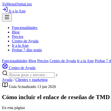
TuMenuDigital
.mx
Ir a la App
Funcionalidades
Blog
Precios
Centro de Ayuda
Ir a la App
Probar 7 días gratis
Funcionalidades
Blog
Precios
Centro de Ayuda
Ir a la App
Probar 7 d
Centro de Ayuda
/
Ayuda
/
Clientes y marketing
Guía
Actualizado 13 jun 2026
Cómo incluir el enlace de reseñas de TMD 
En esta página