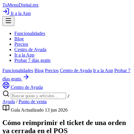
TuMenuDigital
.mx
Ir a la App
Funcionalidades
Blog
Precios
Centro de Ayuda
Ir a la App
Probar 7 días gratis
Funcionalidades
Blog
Precios
Centro de Ayuda
Ir a la App
Probar 7
días gratis
Centro de Ayuda
/
Ayuda
/
Punto de venta
Guía
Actualizado 13 jun 2026
Cómo reimprimir el ticket de una orden
ya cerrada en el POS