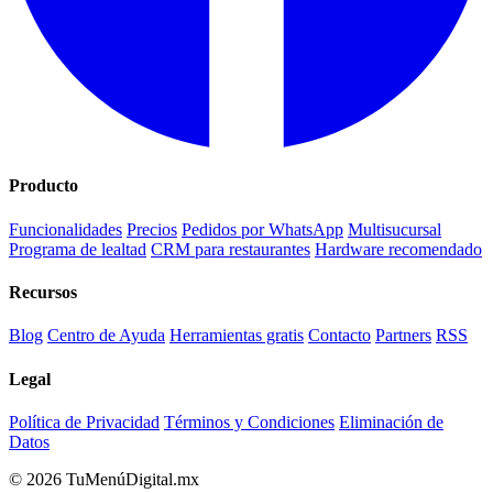
Producto
Funcionalidades
Precios
Pedidos por WhatsApp
Multisucursal
Programa de lealtad
CRM para restaurantes
Hardware recomendado
Recursos
Blog
Centro de Ayuda
Herramientas gratis
Contacto
Partners
RSS
Legal
Política de Privacidad
Términos y Condiciones
Eliminación de
Datos
© 2026 TuMenúDigital.mx