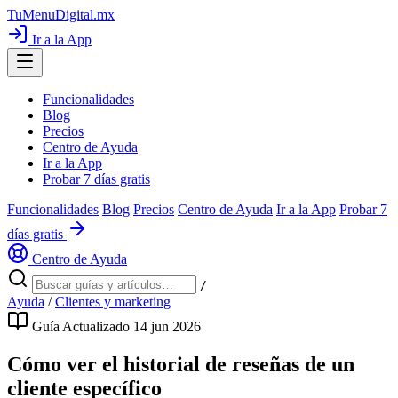
TuMenuDigital
.mx
Ir a la App
Funcionalidades
Blog
Precios
Centro de Ayuda
Ir a la App
Probar 7 días gratis
Funcionalidades
Blog
Precios
Centro de Ayuda
Ir a la App
Probar 7
días gratis
Centro de Ayuda
/
Ayuda
/
Clientes y marketing
Guía
Actualizado 14 jun 2026
Cómo ver el historial de reseñas de un
cliente específico