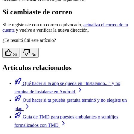
Si cambiaste de correo
Si te registraste con un correo equivocado,
actualiza el correo de tu
cuenta
y vuelve a verificar la nueva dirección.
¿Te resultó útil este artículo?
Sí
No
Artículos relacionados
Qué hacer si la app se queda en "Instalando..." y no
termina de instalarse en Android
Qué hacer si tu prueba gratuita terminó y no elegiste un
plan
Guía de TMD para puestos ambulantes o semifijos
formalizados con TMD