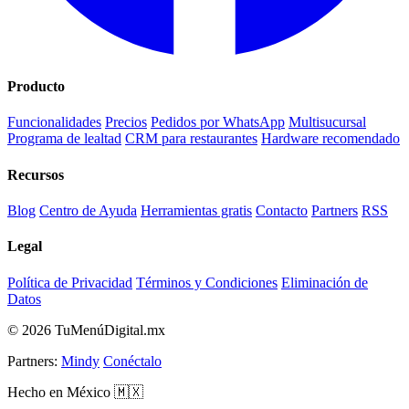
Producto
Funcionalidades
Precios
Pedidos por WhatsApp
Multisucursal
Programa de lealtad
CRM para restaurantes
Hardware recomendado
Recursos
Blog
Centro de Ayuda
Herramientas gratis
Contacto
Partners
RSS
Legal
Política de Privacidad
Términos y Condiciones
Eliminación de
Datos
© 2026 TuMenúDigital.mx
Partners:
Mindy
Conéctalo
Hecho en México 🇲🇽