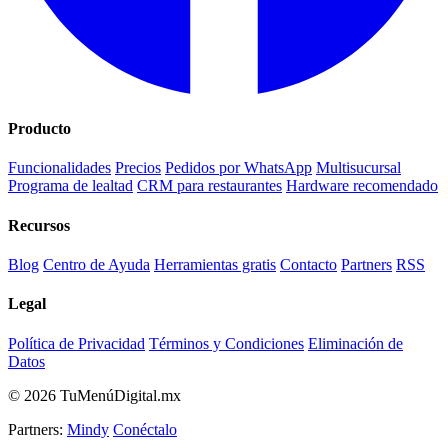
Producto
Funcionalidades
Precios
Pedidos por WhatsApp
Multisucursal
Programa de lealtad
CRM para restaurantes
Hardware recomendado
Recursos
Blog
Centro de Ayuda
Herramientas gratis
Contacto
Partners
RSS
Legal
Política de Privacidad
Términos y Condiciones
Eliminación de
Datos
© 2026 TuMenúDigital.mx
Partners:
Mindy
Conéctalo