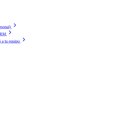
rsonal)
 CRM
ó a tu equipo