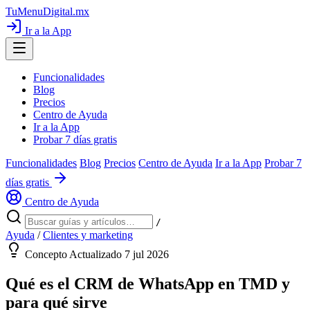
TuMenuDigital
.mx
Ir a la App
Funcionalidades
Blog
Precios
Centro de Ayuda
Ir a la App
Probar 7 días gratis
Funcionalidades
Blog
Precios
Centro de Ayuda
Ir a la App
Probar 7
días gratis
Centro de Ayuda
/
Ayuda
/
Clientes y marketing
Concepto
Actualizado 7 jul 2026
Qué es el CRM de WhatsApp en TMD y
para qué sirve